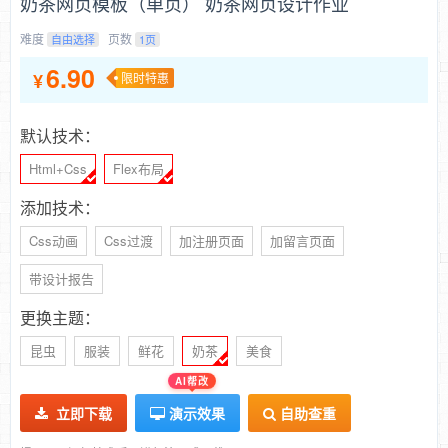
奶茶网页模板（单页） 奶茶网页设计作业
难度
页数
自由选择
1页
6.90
¥
限时特惠
默认技术：
Html+Css
Flex布局
添加技术：
Css动画
Css过渡
加注册页面
加留言页面
带设计报告
更换主题：
昆虫
服装
鲜花
奶茶
美食
AI帮改
立即下载
演示效果
自助查重