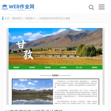
Toggl
naviga
主页
>
静态网页
>
旅游家乡
> 川西旅游甘孜州网页设计模板