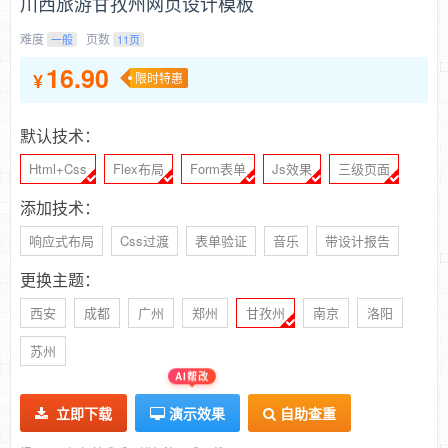
川西旅游甘孜州网页设计模板
难度
页数
一般
11页
16.90
¥
限时特惠
默认技术：
Html+Css
Flex布局
Form表单
Js效果
三级页面
添加技术：
响应式布局
Css过渡
表单验证
音乐
带设计报告
更换主题：
西安
成都
广州
郑州
甘孜州
南京
洛阳
苏州
AI帮改
立即下载
演示效果
自助查重