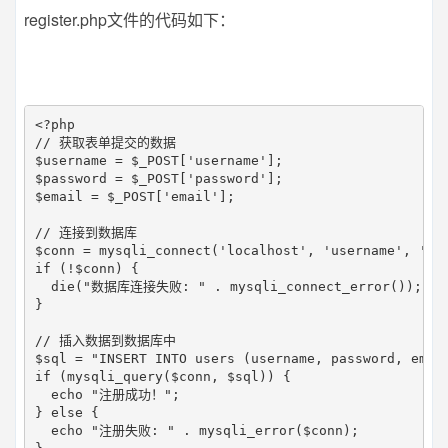
register.php文件的代码如下：
<?php  

// 获取表单提交的数据  

$username = $_POST['username'];  

$password = $_POST['password'];  

$email = $_POST['email'];  

// 连接到数据库  

$conn = mysqli_connect('localhost', 'username', 'pas
if (!$conn) {  

  die("数据库连接失败: " . mysqli_connect_error());  

}  

// 插入数据到数据库中  

$sql = "INSERT INTO users (username, password, email
if (mysqli_query($conn, $sql)) {  

  echo "注册成功！";  

} else {  

  echo "注册失败: " . mysqli_error($conn);  
